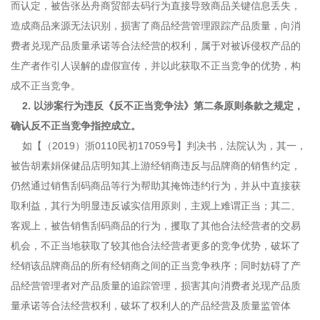
而认定，被告张丛舟商贸部去码行为直接导致商品关键信息丢失，
造成商品来源无法识别，损害了商品经营管理跟踪产品质量，向消
费者兑现产品质量承诺等合法经营的权利，属于对被诉侵权产品的
生产者作引人误解的虚假宣传，并以此获取不正当竞争的优势，构
成不正当竞争。
2. 以涉案行为违反《反不正当竞争法》第二条原则条款之规定，
确认反不正当竞争指控成立。
如【（2019）浙0110民初17059号】判决书，法院认为，其一，
被告胡素娟保健品店明知其上游经销商违反与品牌商的销售约定，
仍然通过销售刮码商品等行为帮助其掩饰违约行为，并从中直接获
取利益，其行为明显违反诚实信用原则，主观上难谓正当；其二、
客观上，被告销售刮码商品的行为，攫取了其他合法经营者的交易
机会，不正当地获取了较其他合法经营者更多的竞争优势，破坏了
经销该品牌商品的所有经销商之间的正当竞争秩序；同时妨碍了产
品经营管理者对产品质量的追踪管理，损害其向消费者兑现产品质
量承诺等合法经营权利，破坏了权利人的产品经营及质量监管体