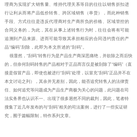
理商为实现扩大销售量、维持代理关系等目的往往以销售折扣进
行让利从而将产品低价转售、跨区域销售（串货），而此种销售
手段、方式往往是违反代理商对生产商所负的价格、区域管控的
合同义务的，为此，其在从事上述转售行为时，往往会将有可能
追溯到产品来源、进而可能导致其承担相应的合同违约责任的产
品“编码”刮除，此即为本文所述的“刮码”。
很显然，“刮码”转售行为是产品生产商深恶痛绝，并欲除之而后快
的，但奈何刮码转售的产品相对于正品而言仅是被刮除了“编码”（直
接是假冒产品，即使也被进行“刮码”处理，以冒充“刮码”正品并不在
本文讨论之列），其余并无差别，因此，能否追究转售人的法律责
任、如何追究等问题成为产品生产商极为关心的问题，此问题在司
法实务界也认识不一、出现了很多迥然不同的裁判，因此，笔者特
搜集了近几年发布的与“刮码”相关的司法案例，进行了一些实证研
究，囿于篇幅限制，特作系列文章。