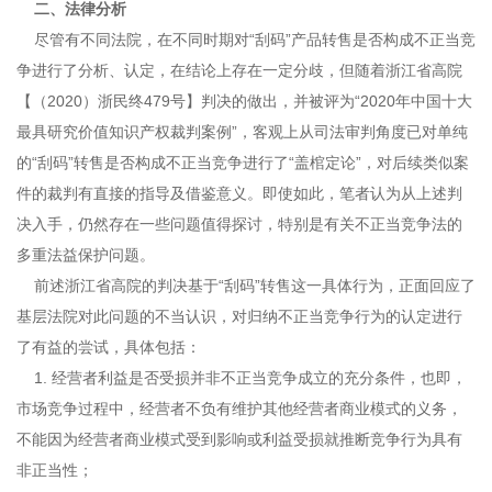
二、法律分析
尽管有不同法院，在不同时期对“刮码”产品转售是否构成不正当竞
争进行了分析、认定，在结论上存在一定分歧，但随着浙江省高院
【（2020）浙民终479号】判决的做出，并被评为“2020年中国十大
最具研究价值知识产权裁判案例”，客观上从司法审判角度已对单纯
的“刮码”转售是否构成不正当竞争进行了“盖棺定论”，对后续类似案
件的裁判有直接的指导及借鉴意义。即使如此，笔者认为从上述判
决入手，仍然存在一些问题值得探讨，特别是有关不正当竞争法的
多重法益保护问题。
前述浙江省高院的判决基于“刮码”转售这一具体行为，正面回应了
基层法院对此问题的不当认识，对归纳不正当竞争行为的认定进行
了有益的尝试，具体包括：
1. 经营者利益是否受损并非不正当竞争成立的充分条件，也即，
市场竞争过程中，经营者不负有维护其他经营者商业模式的义务，
不能因为经营者商业模式受到影响或利益受损就推断竞争行为具有
非正当性；