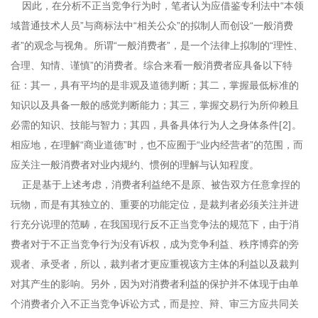
因此，在分析不正当竞争行为时，笔者认为应借鉴专利法中“本领
域普通技术人员”与商标法中“相关公众”的拟制人而创设“一般消费
者”的观念与视角。所谓“一般消费者”，是一个法律上拟制的“理性、
合理、知情、谨慎”的消费者。综合来看一般消费者应具备以下特
征：其一，具有平均的是非观及道德判断；其二，掌握最低标准的
知识以及具备一般的感觉判断能力；其三，掌握交易行为所仰赖且
必需的知识、技能与智力；其四，具备具体行为人之身体条件
[2
]
。
相应地，在理解“商业道德”时，也不应囿于“业内经营者”的范围，而
应关注一般消费者对业内规约、惯例的理解与认知程度。
正是基于上述考虑，消费者利益绝不是原、被告双方任意拿捏的
玩物，而是有其独立的、重要的功能定位，是裁判者必须关注并进
行充分说理的范畴，在我国现行反不正当竞争法的规范下，由于消
费者对于不正当竞争行为没有诉权，成为竞争利益、秩序博弈的旁
观者、承受者，所以，裁判者才更应重视该方主体的利益以及裁判
对其产生的影响。另外，因为对消费者利益的保护并不体现于由单
个消费者介入不正当竞争诉讼方式，而是控、辩、审三方应共同关