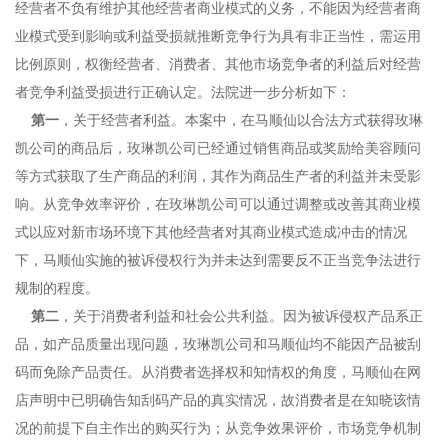
经营者不负有维护其他经营者商业模式的义务，不能因为经营者商
业模式受到影响或利益受损就推断竞争行为具有非正当性，需运用
比例原则，权衡经营者、消费者、其他市场竞争者的利益后对经营
者竞争利益受损进行正确认定。法院进一步分析如下：
第一
，关于经营者利益。本案中，在马顺仙以合法方式获得玫琳
凯公司的商品后，玫琳凯公司已经通过销售商品或奖励给美容顾问
等方式获取了生产商品的利润，其作为商品生产者的利益并未受影
响。从竞争效率评价，在玫琳凯公司可以通过调整或改善其商业模
式以应对新市场环境下其他经营者对其商业模式造成冲击的情况
下，马顺仙实施的被诉侵权行为并未达到需要反不正当竞争法进行
规制的程度。
第二
，关于消费者利益和社会公共利益。因为被诉侵权产品系正
品，如产品质量出现问题，玫琳凯公司和马顺仙均不能因产品被刮
码而免除产品责任。从消费者选择权和知情权的角度，马顺仙在网
店声明中已明确告知刮码产品的真实情况，故消费者是在知晓该情
况的前提下自主作出的购买行为；从竞争效果评价，市场竞争机制