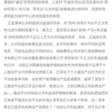
遵循的“诚信”经营原则的体现。上述对“不诚信”的认定完全是站在“原
告经营人”的立场，而非从“公共利益”的视角进行的评判，仍是经营
者利益为保护中心的传统观念的体现。
正是秉承公共利益的法益保护目标，对“刮码”转售行为以不正当竞
争法进行规制显属不当，换言之，某经营主体的“直销+产品+售后服
务”的经营模式尚不足以上升为公共利益的高度，但是，正如前文所
述，公共利益的衡量也是动态的，在不同的案件、面对不同的适用
场景，可能也会得出不同的结论。例如腾讯公司诉浙江搜道网络技
术有限公司与杭州聚客通科技有限公司“群控软件”不正当竞争侵权案
件
[
1
]
中，法院认为两被告的被控侵权软件作为经营性用户运用于个
人微信平台中的商业化营销工具，已异化了个人微信产品作为社交
平台的基本功能，会给用户使用微信产品造成困扰，破坏了原告个
人微信平台的正常运行秩序。笔者认为，之所以腾迅公司的商业产
品-----微信平台经得起公共利益保护视角的检视，其背后的逻辑恐怕
正来源于微信社交平台的市场占有率及巨大的客户群体，这一基本
事实已使原本的商业产品萌生了一定的公共利益属性，对平台正常