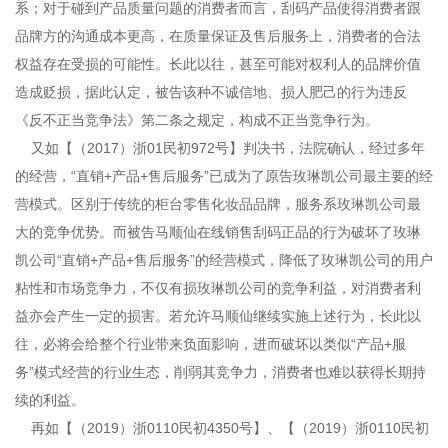
系；对于碰到产品质量问题的消费者而言，刮码产品使得消费者跟
品牌方的沟通成本更高，在质量保证及售后服务上，消费者的合法
权益存在受损的可能性。长此以往，甚至可能对权利人的品牌价值
造成贬损，据此认定，被告该种不诚信地、损人肥己的行为违反
《反不正当竞争法》第二条之规定，构成不正当竞争行为。
又如【（2017）浙01民初972号】判决书，法院确认，经过多年
的经营，“直销+产品+售后服务”已成为了原告玫琳凯公司最主要的经
营模式。区别于传统的柜台零售化妆品品牌，服务系玫琳凯公司最
大的竞争优势。而被告马顺仙在线销售刮码正品的行为破坏了玫琳
凯公司“直销+产品+售后服务”的经营模式，降低了玫琳凯公司的用户
粘性和市场竞争力，不仅有损玫琳凯公司的竞争利益，对消费者利
益亦会产生一定的损害。若允许马顺仙继续实施上述行为，长此以
往，必将会给整个行业带来负面影响，进而破坏以类似“产品+服
务”模式经营的行业生态，削弱其竞争力，消费者也难以获得长期持
续的利益。
再如【（2019）浙0110民初4350号】、【（2019）浙0110民初