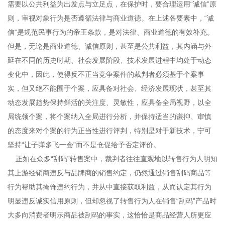
需要以公共利益为出发点与立足点，在保护时，要合理运用“诚信”原
则，审视对象行为是否遵循法律与商业道德。在上述各要素中，“诚
信”是规范民事行为的帝王条款，是对法律、商业道德的有效补充。
但是，无论是商业道德、诚信原则，甚至是公共利益，其内涵与外
延在不同的历史时期、社会发展阶段、技术发展进程中均处于动态
变化中，因此，使得反不正当竞争案件的裁判者必须基于个案事
实，但又绝不能囿于个案，应具备对社会、经济发展现状，甚至其
动态发展趋势保持鲜活的关注度、灵敏性，应具备全局视野，以全
局统领个案，将个案纳入全局进行分析，并保持适当的谦抑、审慎
的态度来对个案的行为正当性进行评判，特别是对于新技术，宁可
坚持“让子弹多飞一会”而不是仓促给予否定评价。
正如在众多“刮码”转售案中，裁判者往往直观地以转售行为人明知
其上游经销商违反与品牌商的销售约定，仍然通过销售刮码商品等
行为帮助其掩饰违约行为，并从中直接获取利益，从而认定其行为
明显违反诚实信用原则，但却忽视了转售行为人在销售“刮码”产品时
大多向消费者明示商品被刮码的事实，这恰恰是商品经营人所更应