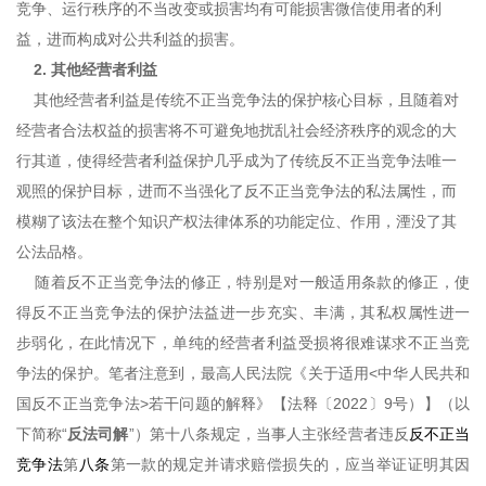
竞争、运行秩序的不当改变或损害均有可能损害微信使用者的利
益，进而构成对公共利益的损害。
2. 其他经营者利益
其他经营者利益是传统不正当竞争法的保护核心目标，且随着对
经营者合法权益的损害将不可避免地扰乱社会经济秩序的观念的大
行其道，使得经营者利益保护几乎成为了传统反不正当竞争法唯一
观照的保护目标，进而不当强化了反不正当竞争法的私法属性，而
模糊了该法在整个知识产权法律体系的功能定位、作用，湮没了其
公法品格。
随着反不正当竞争法的修正，特别是对一般适用条款的修正，使
得反不正当竞争法的保护法益进一步充实、丰满，其私权属性进一
步弱化，在此情况下，单纯的经营者利益受损将很难谋求不正当竞
争法的保护。笔者注意到，最高人民法院《关于适用<中华人民共和
国反不正当竞争法>若干问题的解释》【法释〔2022〕9号）】（以
下简称“
反法司解
”）第十八条规定，当事人主张经营者违反
反不正当
竞争法
第
八条
第一款的规定并请求赔偿损失的，应当举证证明其因