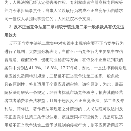
为，人民法院已经认定侵害著作权、专利权或者注册商标专用权等
并判令承担民事责任，当事人又以该行为构成不正当竞争为由请求
同一侵权人承担民事责任的，人民法院不予支持。
2. 反不正当竞争法第二章相较于该法第二条一般条款具有优先适
用效力
反不正当竞争法第二章集中对实践中出现的主要不正当竞争行为
进行了规制，大数据分析表明，当前不正当竞争行为主要集中在仿
冒混淆、虚假宣传、侵犯商业秘密等方面，在依反不正当法判决的
案件中分别占41.3%、18.8%、17.7%
[4
]
，因此，一是法律有特别规
定应首先适用特别规定，二是反不正当竞争法第二条系一般条款，
具备原则性，将其适用于个案应遵循审慎、谦抑原则，为此，最高
院反法司解第一条规定，经营者扰乱市场竞争秩序，损害其他经营
者或者消费者合法权益，且属于违反
反不正当竞争法
、第二章及专
利法、商标法、著作权法等规定之外情形的，人民法院可以适用反
不正当竞争法第二条予以认定。该规定同样可理解为，凡是可以适
用反不正当竞争法第二章予以规制的侵权行为，则不应再适用反不