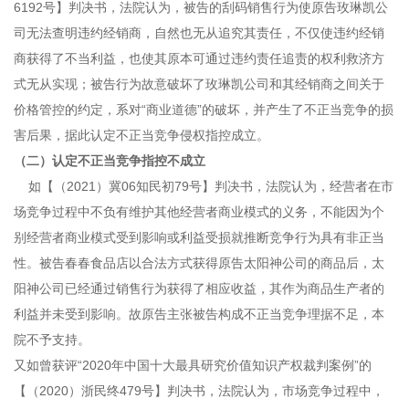
6192号】判决书，法院认为，被告的刮码销售行为使原告玫琳凯公
司无法查明违约经销商，自然也无从追究其责任，不仅使违约经销
商获得了不当利益，也使其原本可通过违约责任追责的权利救济方
式无从实现；被告行为故意破坏了玫琳凯公司和其经销商之间关于
价格管控的约定，系对“商业道德”的破坏，并产生了不正当竞争的损
害后果，据此认定不正当竞争侵权指控成立。
（二）认定不正当竞争指控不成立
如【（2021）冀06知民初79号】判决书，法院认为，经营者在市
场竞争过程中不负有维护其他经营者商业模式的义务，不能因为个
别经营者商业模式受到影响或利益受损就推断竞争行为具有非正当
性。被告春春食品店以合法方式获得原告太阳神公司的商品后，太
阳神公司已经通过销售行为获得了相应收益，其作为商品生产者的
利益并未受到影响。故原告主张被告构成不正当竞争理据不足，本
院不予支持。
又如曾获评“2020年中国十大最具研究价值知识产权裁判案例”的
【（2020）浙民终479号】判决书，法院认为，市场竞争过程中，