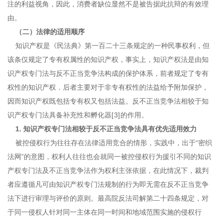
注的利益视角，因此，消费者缺位显然不是被告据此抗辩的有效理
由。
（二）法律的适用顺序
知识产权是《民法典》第一百二十三条规定的一种民事权利，但
该条仅规定了专有权属性的知识产权，事实上，知识产权法是由知
识产权专门法与反不正当竞争法构成的保护体系，前者规定了专有
权性的知识产权．后者主要对于非专有权性的法益给予附加保护，
因而知识产权既包括专有权又包括法益。反不正当竞争法相较于知
识产权专门法具备补充性和孵化器
[3
]
的作用。
1. 知识产权专门法相较于反不正当竞争法具有优先适用效力
被控侵权行为往往存在法律适用竞合的情形，实践中，出于“密织
法网”的意图，权利人往往也会就同一被控侵权行为援引不同的知识
产权专门法及不正当竞争法作为权利主张依据，在此情况下，裁判
者应遵循凡可由知识产权专门法规制的行为即无需在反不正当竞争
法下进行审理与评价的原则。最高院反法司解第二十四条规定，对
于同一侵权人针对同一主体在同一时间和地域范围实施的侵权行