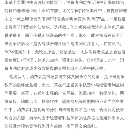
未赋予普通消费者诉权的情况下，消费者利益在反法中到底体现为
何种功能与地位呢？正如在前引述的“刮码”转售案件中，被告抗辩理
由之一就是即使因为“刮码”转售前未明示其为“刮码”产品，一定程度
上侵害了消费者的知情权、选择权，但此项侵权救济的主体也只能
是消费者，而不应是正品商品的生产商，那么，此种抗辩在反不正
当竞争法语境下是否有其合理性呢？笔者同时注意到，在前述“刮
码”转售案件中，无论是原告、还是被告，均从消费者权益是否被侵
害角度进行说理，并以此加持、强化其控告、抗辩理由，此时，消
费者利益俨然成为双方博弈的参照甚或小儿手中的玩物。
笔者认为，消费者是市场参与主体共同争夺的对象，是正当竞争
秩序的最终受益者，因此，其在不正当竞争认定中与经营者利益同
等重要，甚至，在近年出现的广告屏蔽、流量劫持、数据杀熟、网
络链接、骗取点击、捆绑软件、恶意侵犯等新型网络不正当竞争案
件中，消费者利益视角的分析与准确把握才是正确、合理认定侵权
与否的关键，而单纯囿于经营者利益保护的视角往往很难作出令人
信服且对现实竞争行为具有前瞻、指导意义的裁判。