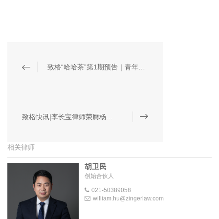
致格“哈哈茶”第1期预告｜青年律师的获客之道
致格快讯|李长宝律师荣膺杨浦区优秀律师
相关律师
胡卫民
创始合伙人
021-50389058
william.hu@zingerlaw.com