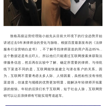
致格高级运营经理
陆小姐
先从目前大环境下的
行业
趋势开始
讲述
过去
5年来律师业的变化
与脉络
。
根据百度最新发布的《法律
服务行业营销白皮书》，不了解寻找律师渠道的用户高达
85%...
这个数据还是有点吓人。所以他们只能通过互联网搜索来获取法
律服务信息，然后再在比较中了解、确定所需要的律师。与传统
线下渠道不同的是，互联网能快速建立与潜在客户的关系。因
为，互联网不需要考虑太多人际、人情因素，虽然粘性没有传统
渠道强，但速度与规模的优势更加明显，能解决年轻律师开拓案
源的烦恼。年轻的后浪们长于互联网，短于社会人脉，互联网营
销可以让后浪律师有可能实现弯道超车。