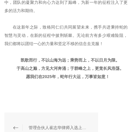
中，团队的凝聚力和向心力达到了巅峰，为新一年的征程注入了更
多的活力和期待。
在这新年之际，致格同仁们共同展望未来，携手共进秉持蛇的
智慧与灵动，在新的征程中披荆斩棘。无论前方有多少艰难险阻，
我们都将以团结一心的力量和坚定不移的信念去克服！
凯歌而行，不以山海为远；乘势而上，不以日月为限。
于高山之巅，方见大河奔涌；于群峰之上，更觉长风浩荡。
愿我们在
2025
年，蛇年行大运，万事皆如意！
管理合伙人崔志华律师入选上海首届鼎新涉外法治人才库