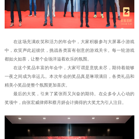
在这场充满欢笑和活力的年会中，大家积极参与大屏幕小游戏
中，欢笑声此起彼伏，挑战各类富有创意的游戏关卡。每一轮游戏
都如火如荼，让整个会场洋溢着欢乐的氛围。
在这个奖品丰富的年会中，大家可谓是意犹未尽，期待着能够
一夜之间成为幸运儿。本次年会的奖品真是琳琅满目，各类礼品和
精美小奖品使整个氛围更加喜庆。
最后的大奖，引来了紧张而又兴奋的期待。在众多令人心动的
奖项中，由张宏威律师和蔡月妍会计摘得的大奖尤为引人注目。