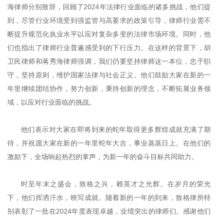
海律师分别致辞，回顾了
2024
年法律行业面临的诸多挑战，他们提
到，尽管行业环境受到强监管与高要求的政策引导，律师行业需不
断提升规范化执业水平以应对复杂多变的法律市场环境。同时，他
们也指出了律师行业普遍感受到的下行压力。在这样的背景下，胡
卫民律师和蒋秀海律师强调，我们仍要坚持律师这一本位，忠于职
守，坚持原则，维护国家法律与社会正义。他们鼓励大家在新的一
年里继续团结协作，努力创新，秉持创新的理念，不断拓展业务领
域，以应对行业面临的挑战。
他们表示对大家在即将到来的蛇年取得更多辉煌成就充满了期
待，并祝愿大家在新的一年里蛇年大吉，事业蒸蒸日上。在他们的
激励下，全场响起热烈的掌声，为新一年的奋斗目标共同助力。
时至年末之盛会，致格之兴，赖英才之光辉。在岁月的荣光
下，他们挥洒汗水，映写成就。随着新的一年的到来，致格律所特
别表彰了一批在
2024
年度表现卓越，业绩突出的律师们。感谢他们