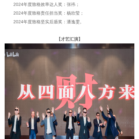
2024
年度致格效率达人奖：张祎；
2024
年度致格责任担当奖：杨欣莹；
2024
年度致格坚实后盾奖：潘逸雯。
【才艺汇演】