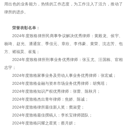
用出色的业务能力，热情的工作态度，为工作注入了活力，推动了
律所的进步。
荣誉表彰名单：
2024
年度致格律所民商事争议解决优秀律师：黄殿龙、侯宇、
杨琦、赵光、潘通宣、季佳元、章欣、李伟豪、黄荣、沈志芳、包
方、褚福昊、崔嵬；
2024
年度致格律所刑事业务优秀律师：张玉尤、汪国栋、宦相
志宇；
2024
年度致格家事业务及劳动人事业务优秀律师：张宏威；
2024
年度致格金融与资本市场业务优秀律师：胡隽瑶；
2024
年度致格知识产权优秀律师：张蕾、陈秋月；
2024
年度致格杰出青年律师：焦娇、陈诚；
2024
年度致格律所最佳新人奖：窦淑雯；
2024
年度致格最佳撰稿人：李长宝律师团队；
2024
年度致格闪耀之星奖：蔡月妍；