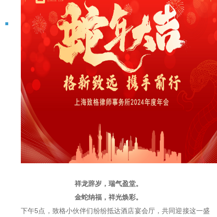
祥龙辞岁，瑞气盈堂。
金蛇纳福，祥光焕彩。
下午
5
点，致格小伙伴们纷纷抵达酒店宴会厅，共同迎接这一盛